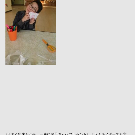
↓うまく出来たから、一緒にお母さんへプレゼントしよう！キメポーズも忘