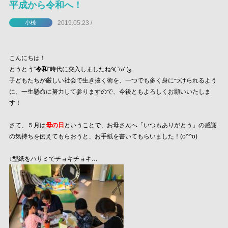
平成から令和へ！
2019.05.23 /
小椋
こんにちは！
とうとう”
令和
”時代に突入しましたね٩( ‘ω’ )و
子どもたちが厳しい社会で生き抜く術を、一つでも多く身につけられるよう
に、一生懸命に努力して参りますので、今後ともよろしくお願いいたしま
す！
さて、５月は
母の日
ということで、お母さんへ「いつもありがとう」の感謝
の気持ちを伝えてもらおうと、お手紙を書いてもらいました！(o^^o)
↓型紙をハサミでチョキチョキ…