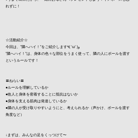
れずに！
☆活動紹介☆
今回は、”隣へハイ！”をご紹介します٩( ‘ω’ )و
”隣へハイ！”は、身体の色々な部位をうまく使って、隣の人にボールを渡す
というルールです！
〓ねらい〓
●ルールを理解しているか
●他人と身体を密着することに抵抗はないか
●身体を支える筋肉は発達しているか
●隣の人が受け取りやすいようにと、考えられるか（声かけ、ボールを渡す
角度など）
↓まずは、みんなの足をくっつけて〜