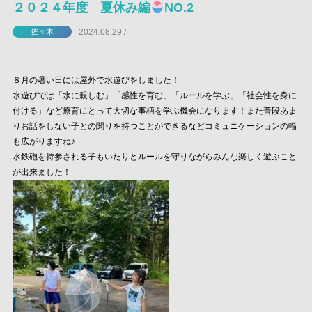
２０２４年度 夏休み編
NO.2
2024.08.29 /
佐々木
８月の暑い日には屋外で水遊びをしました！
水遊びでは「水に親しむ」「感性を育む」「ルールを学ぶ」「社会性を身に
付ける」など療育にとって大切な事柄を学ぶ機会になります！また普段あま
りお話をしない子との関りを持つことができるなどコミュニケーションの幅
も広がりますね♪
水鉄砲を持参される子もいたりとルールを守りながらみんな楽しく遊ぶこと
が出来ました！