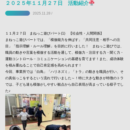
２０２５年１１月２７日 活動紹介
2025.11.28 /
１１月２７日 まねっこ遊びパート(1) 【社会性・人間関係】
まねっこ遊びパートでは、「模倣能力を伸ばす」「共同注意・相手への注
目」「指示理解・ルール理解」を目的に行いました！ まねっこ遊びでは、
職員の動きや言葉を模倣する活動を通して、模倣力・注目する力・聞く力・
運動コントロール・コミュニケーションの基礎を育てます！また、成功体験
を積み重ねることで自己肯定感を高められます！
今回、事業所では「白鳥」「ハリネズミ」「トラ」の動きを職員が行い、そ
の真似っこをするという流れで行いました～！特に大きな動きが特徴のトラ
では、子ども達も模倣がしやすい観点から自己表現が高まっている様子でし
た♪